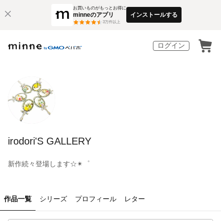
お買いものがもっとお得に
minneのアプリ
インストールする
3
万件以上
ログイン
irodori'S GALLERY
新作続々登場します☆✴︎゜
作品一覧
シリーズ
プロフィール
レター