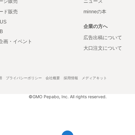
ージ販売
ニュース
ード販売
minneの本
LUS
企業の方へ
AB
広告出稿について
企画・イベント
大口注文について
用
プライバシーポリシー
会社概要
採用情報
メディアキット
©GMO Pepabo, Inc. All rights reserved.