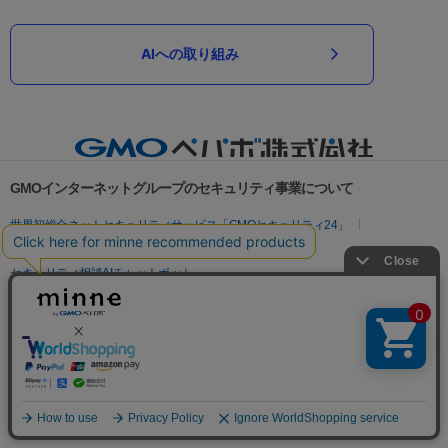
AIへの取り組み
GMOインターネットグループのセキュリティ事業について
世界初総合ネットセキュリティサービス「GMOセキュリティ24」
パスワード漏洩診断
Webサイトリスク診断
セキュリティ相談AIチャットボット
実在証明・盗聴対策
サイバー攻撃対策（GMOサイバーセキュリティ byイエラエ）
サイバー攻撃対策（GMO Flatt Security）
なりすまし対策
セキュリティ事業の軌跡