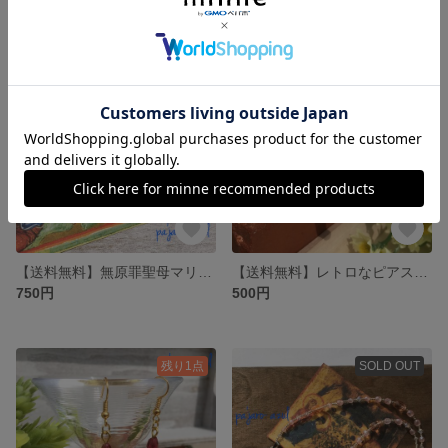
SOLD OUT
残り1点
【送料無料】無原罪聖母マリアのメダイと十字架のブレスレット:B
【送料無料】レトロなピアス：チェコビーズ
750円
500円
残り1点
SOLD OUT