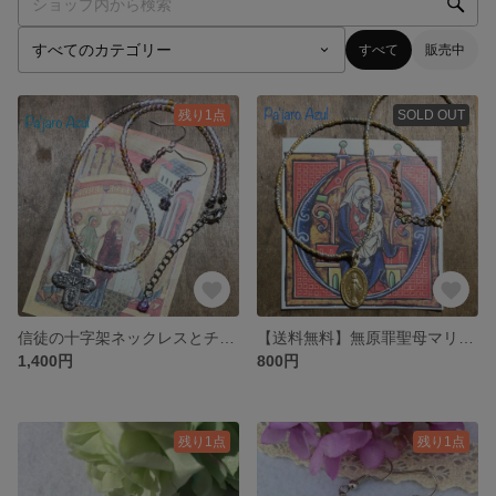
すべて
販売中
残り1点
SOLD OUT
信徒の十字架ネックレスとチェコフラワーのピアス
【送料無料】無原罪聖母マリアのメダイネックレス
1,400円
800円
残り1点
残り1点