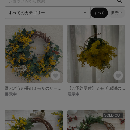
すべて
販売中
野ぶどうの蔓のミモザのリースc
【ご予約受付】ミモザ 感謝のブーケ💐
展示中
展示中
SOLD OUT