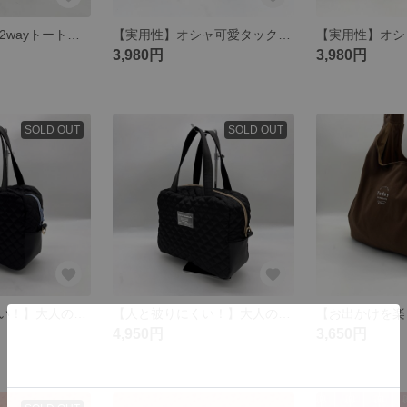
【1つで2役！】2wayトートバッグ(紺)
【実用性】オシャ可愛タックバッグ(花)
3,980円
3,980円
SOLD OUT
SOLD OUT
【人と被りにくい！】大人のキルティングボストン(青)
【人と被りにくい！】大人のキルティングボストン(茶)
4,950円
3,650円