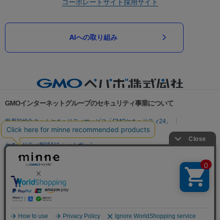
コーポレートサイト
採用サイト
AIへの取り組み
GMOインターネットグループのセキュリティ事業について
世界初総合ネットセキュリティサービス「GMOセキュリティ24」
パスワード漏洩診断
Webサイトリスク診断
セキュリティ相談AIチャットボット
実在証明・盗聴対策
サイバー攻撃対策（GMOサイバーセキュリティ byイエラエ）
サイバー攻撃対策（GMO Flatt Security）
なりすまし対策
セキュリティ事業の軌跡