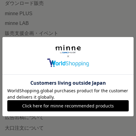
ダウンロード販売
minne PLUS
minne LAB
販売支援企画・イベント
読みもの
minneとものづくりと
minne学習帖
ニュース
minneの本
企業の方へ
広告出稿について
大口注文について