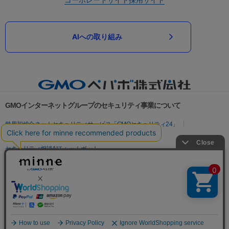
AIへの取り組み
GMOインターネットグループのセキュリティ事業について
世界初総合ネットセキュリティサービス「GMOセキュリティ24」
パスワード漏洩診断
Webサイトリスク診断
セキュリティ相談AIチャットボット
実在証明・盗聴対策
サイバー攻撃対策（GMOサイバーセキュリティ byイエラエ）
サイバー攻撃対策（GMO Flatt Security）
なりすまし対策
セキュリティ事業の軌跡