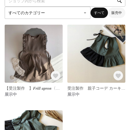
すべて
販売中
【受注製作 】𝑭𝒓𝒊𝒍𝒍 𝒂𝒑𝒓𝒐𝒏〈フリルエプロン〉
受注製作 親子コーデ カーキフリルブラウス [baby ]
展示中
展示中