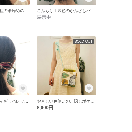
陶器の帯留と二種の帯締めのかんざしバレッタ
こんもり山吹色のかんざしバレッタ、フリンジとベップ付き
展示中
SOLD OUT
革結びの虎縞かんざしバレッタ 帯締めリメイク
やさしい色使いの、隠しポケットのある、コットン帯のスマホサコッシュ 帯リメイク 着物リメイク
8,000円