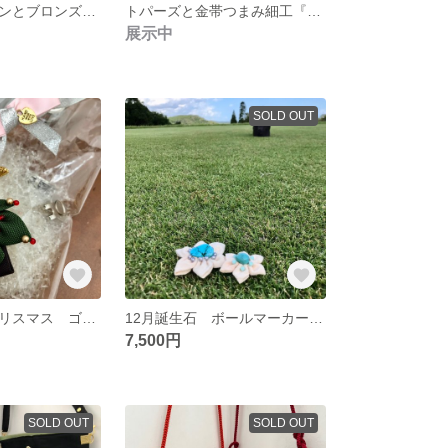
ゴルフ シトリンとブロンズ帯のつまみ細工『ボールマーカー』2個セット 11月誕生石 天然石 シルバー925 18KGP プレゼントご褒美
トパーズと金帯つまみ細工『ボールマーカー』2個セット ゴルフ 11月誕生石 天然石 シルバー925 18KGP プレゼントご褒美
展示中
SOLD OUT
２個セット クリスマス ゴルフマーカー ツリー 星 つまみ細工 リメイク ゴルフ ご褒美 プレゼント
12月誕生石 ボールマーカー２個セット ターコイズと結城紬 ゴルフ 誕プレ 記念 ご褒美
7,500円
SOLD OUT
SOLD OUT