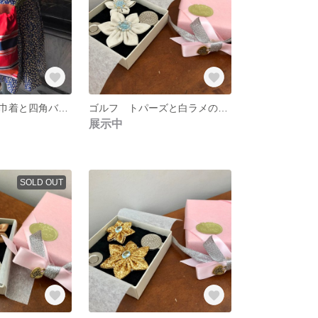
ボディバッグ 巾着と四角バッグの良いとこ取り、ショルダーからウエストポーチに早変わりします。ゴルフのお伴にも便利
ゴルフ トパーズと白ラメのつまみ細工の『ボールマーカー』2個セット 11月誕生石 天然石 シルバー925 18KGP プレゼントに
展示中
SOLD OUT