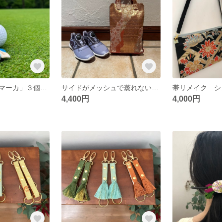
結城紬「ボールマーカ」３個セット×２種 着物リメイク つまみ細工 ゴルフ 記念 プレゼント
サイドがメッシュで蒸れないシューズバッグ（靴袋）
4,400円
4,000円