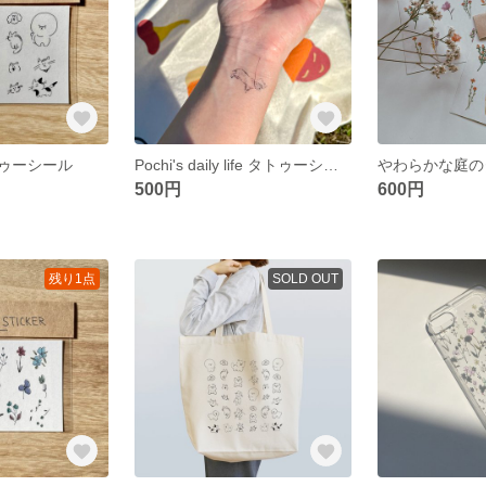
ゥーシール
Pochi's daily life タトゥーシール
やわらかな庭の
500円
600円
残り1点
SOLD OUT