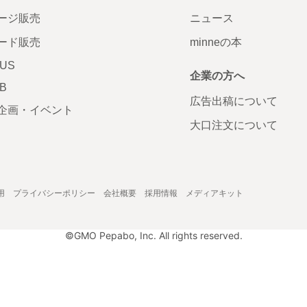
ージ販売
ニュース
ード販売
minneの本
LUS
企業の方へ
AB
広告出稿について
企画・イベント
大口注文について
用
プライバシーポリシー
会社概要
採用情報
メディアキット
©GMO Pepabo, Inc. All rights reserved.