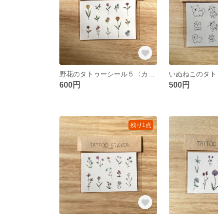
野花のタトゥーシール５〈カラー〉
いぬねこのタト
600円
500円
残り1点