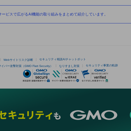
ービスで広がるAI機能の取り組みをまとめて紹介しています。
セキュリティ相談AIチャットボット
Webサイトリスク診断
セキュリティ事業の軌跡
サイバー攻撃対策（GMO Flatt Security）
なりすまし対策