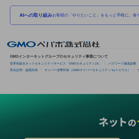
AIへの取り組み
お客様の「やりたいこと」をもっと手軽に。各サ
GMOインターネットグループのセキュリティ事業について
世界初総合ネットセキュリティサービス「GMOセキュリティ24」
パスワード漏洩診断
実在証明・盗聴対策
サイバー攻撃対策（GMOサイバーセキュリティ byイエラエ）