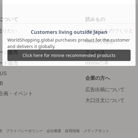
について
読みもの
で売りたい
minneとものづくりと
minne学習帖
ージ販売
ニュース
ード販売
minneの本
LUS
企業の方へ
AB
広告出稿について
企画・イベント
大口注文について
用
プライバシーポリシー
会社概要
採用情報
メディアキット