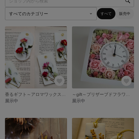
すべて
販売中
香るギフト～アロマワックスサシェ～
～gift～プリザーブドフラワー花時計
展示中
展示中