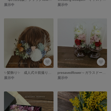
展示中
展示中
✨髪飾り✨ 成人式※前撮り※ヘアード
presavedflower～ガラスドーム～
展示中
展示中