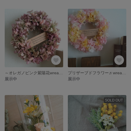
～オレガノピンク紫陽花wreath～,゜.:。+゜
プリザーブドフラワー♬wreath～,゜.:。+゜紫陽花
展示中
展示中
SOLD OUT