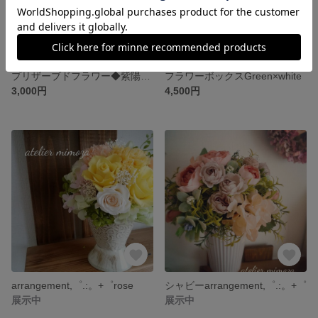
プリザーブドフラワー◆紫陽花リース◆
フラワーボックスGreen×white
3,000円
4,500円
arrangement,゜.:。+゜rose
シャビーarrangement,゜.:。+゜
展示中
展示中