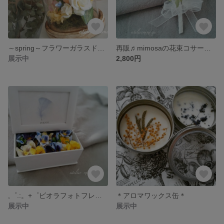
～spring～フラワーガラスドーム～
再販♬mimosaの花束コサージュ♬アーティフィシャルフラワー
展示中
2,800円
,゜.:。+゜ビオラフォトフレーム,゜.:。+゜
＊アロマワックス缶＊
展示中
展示中