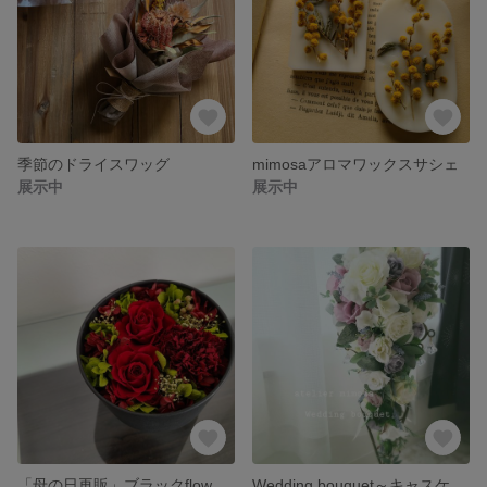
季節のドライスワッグ
mimosaアロマワックスサシェ
展示中
展示中
「母の日再販」ブラックflowerBOX～presavedflower～
Wedding bouquet～キャスケード～