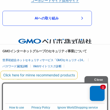
コーポレートサイト
採用サイト
AIへの取り組み
GMOインターネットグループのセキュリティ事業について
世界初総合ネットセキュリティサービス「GMOセキュリティ24」
パスワード漏洩診断
Webサイトリスク診断
セキュリティ相談AIチャットボット
実在証明・盗聴対策
サイバー攻撃対策（GMOサイバーセキュリティ byイエラエ）
サイバー攻撃対策（GMO Flatt Security）
なりすまし対策
セキュリティ事業の軌跡