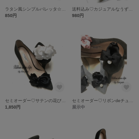
ラタン風シンプルバレッタ☆バレッタサイズをお選びください*⑅୨୧ ୨୧⑅*
送料込み♡カジュアルなうずまき薔薇が可愛い♡ハートのチェーンバッグ♡ドール用に♡
850円
980円
セミオーダー♡サテンの花びらリボン♡シューズクリップ♡サテンリボン20種以上よりお選び頂けます♡ウエディングにも♡
セミオーダー♡リボンdeチューリップ♡マットパール付き♡シューズクリップ☆お子様にもオススメ♡
1,850円
展示中