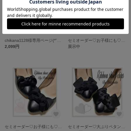
chikana1128様専用ページ(*˘︶˘*).｡.:*♡
セミオーダー♡お子様にも♡小さなデザインリボン♡シューズクリップ♡おリボン80種類以上から選べます•*¨*•.¸♬︎
2,099円
展示中
セミオーダー♡お子様にも♡小ぶりなオシャレリボンのシューズクリップ♡おリボン80種類以上から選べます•*¨*•.¸♬︎
セミオーダー♡大ぶりペタンコリボンシューズクリップ♡おリボン80種以上から選べます•*¨*•.¸♬︎