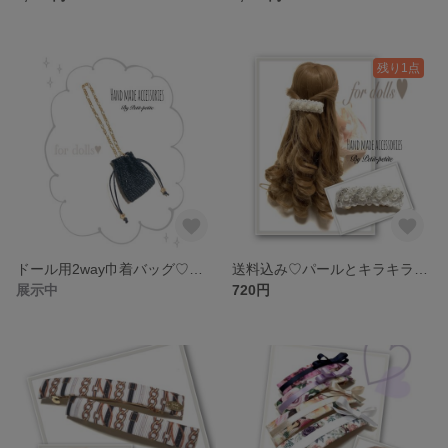
残り1点
ドール用2way巾着バッグ♡リカちゃんなどに◡̈*.。
送料込み♡パールとキラキラビーズ刺繍バレッタ♡リカちゃんなどドール用にᴗ͈ˬᴗ͈
展示中
720円