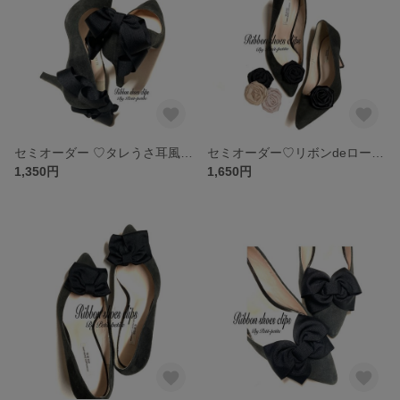
セミオーダー‪ ♡タレうさ耳風リボン♡踵用シューズクリップ‪ ·͜·♡‬ヒール3cmから可能☆おリボン22colorより
セミオーダー♡リボンdeローズ♡シューズクリップ
1,350円
1,650円