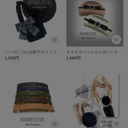
バッグにつける帽子クリップ☆.｡.:*・ビッグリボン付き‪ ·͜·♡‬バッグチャームとして使用も‪ ·͜·♡‬
キラキラバックルリボン♡キルティング風バンスクリップ♡2colorよりお選びくださいᴗ͈ˬᴗ͈
1,350円
1,680円