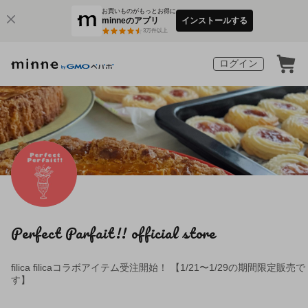
お買いものがもっとお得に
minneのアプリ
インストールする
3
万件以上
ログイン
Perfect Parfait!! official store
filica filicaコラボアイテム受注開始！ 【1/21〜1/29の期間限定販売で
す】