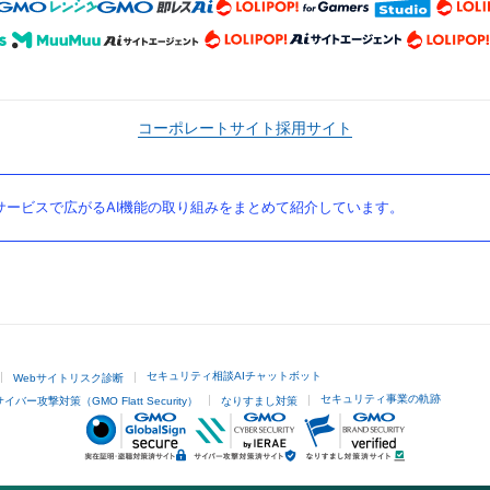
コーポレートサイト
採用サイト
ービスで広がるAI機能の取り組みをまとめて紹介しています。
セキュリティ相談AIチャットボット
Webサイトリスク診断
セキュリティ事業の軌跡
サイバー攻撃対策（GMO Flatt Security）
なりすまし対策