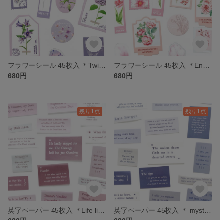
フラワーシール 45枚入 ＊Twilight Forest(purple)＊ [FS079]
フラワーシール 45枚入 ＊Encounter Romance(pink)＊ [FS078]
680円
680円
残り1点
残り1点
英字ペーパー 45枚入 ＊Life literally (magenta)＊[P088]
英字ペーパー 45枚入 ＊ mysticism(blue)＊[P087]