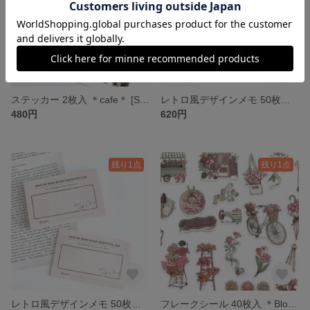
ステッカー 2枚入 ＊cafe＊ [S094]
レトロ風デザインメモ 50枚入 ＊a beam of time＊[P090]
480円
620円
残り1点
残り1点
レトロ風デザインメモ 50枚入 ＊time memory＊[P089]
フレークシール 40枚入 ＊Blooming all the way＊ [FS082]