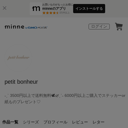
お買いものがもっとお得に
minneのアプリ
インストールする
3
万件以上
ログイン
petit bonheur
˗ˏˋ 3500円以上で送料無料🕊🌿ˎˊ˗ 6000円以上ご購入でステッカーor
紙ものプレゼント♡
作品一覧
シリーズ
プロフィール
レビュー
レター