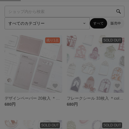
すべて
販売中
残り1点
SOLD OUT
デザインペーパー 20枚入 ＊Moonlight (pink)＊ [P106]
フレークシール 33枚入 ＊colored window painting＊ [FS086]
680円
680円
SOLD OUT
SOLD OUT