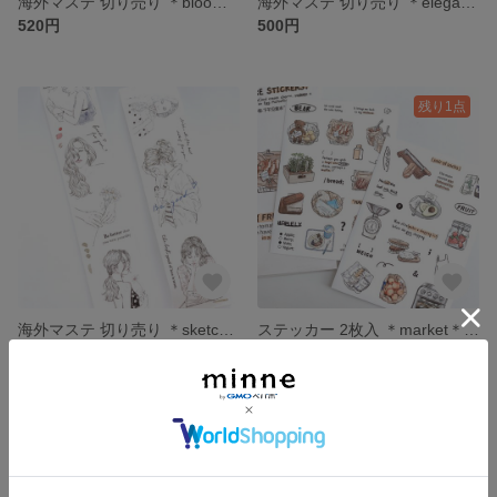
海外マステ 切り売り ＊bloom＊ 1ループ(7種×1)[KM009]
海外マステ 切り売り ＊elegant＊ 1ループ(12種×1)[KM008]
520円
500円
残り1点
海外マステ 切り売り ＊sketck girl＊ 1ループ(12種×1)[KM004]
ステッカー 2枚入 ＊market＊ [S095]
480円
480円
残り1点
残り1点