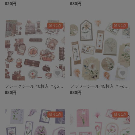
620円
680円
残り1点
残り1点
フレークシール 40枚入 ＊good luck coffee＊ [FS081]
フラワーシール 45枚入 ＊Fog and Smoke(beige)＊ [FS080]
680円
680円
残り1点
残り1点