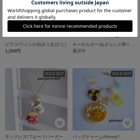
ピアス/ワインの似合う女(ひと)
キーホルダー/あざらしの夢✩温泉✩
1,200円
展示中
SOLD OUT
SOLD OUT
ネックレス/フルーツバーガー
バッグチャーム/Honey!!