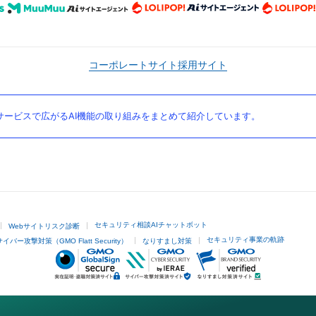
コーポレートサイト
採用サイト
ービスで広がるAI機能の取り組みをまとめて紹介しています。
セキュリティ相談AIチャットボット
Webサイトリスク診断
セキュリティ事業の軌跡
サイバー攻撃対策（GMO Flatt Security）
なりすまし対策