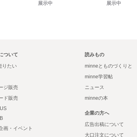
展示中
展示中
について
読みもの
で売りたい
minneとものづくりと
minne学習帖
ージ販売
ニュース
ード販売
minneの本
LUS
企業の方へ
AB
広告出稿について
企画・イベント
大口注文について