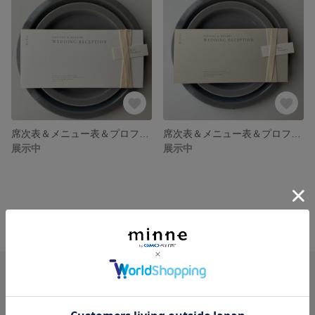
席次表＆メニュー表＆プロフィール＆席札 - Cotton - SnowWhite×SilkWhite
席次表＆メニュー表＆プロフィール＆席札 - Cotton - Greige×SilkWhite
展示中
展示中
minne ホーム
own hue designs の作品一覧
minneを知る
minneについて