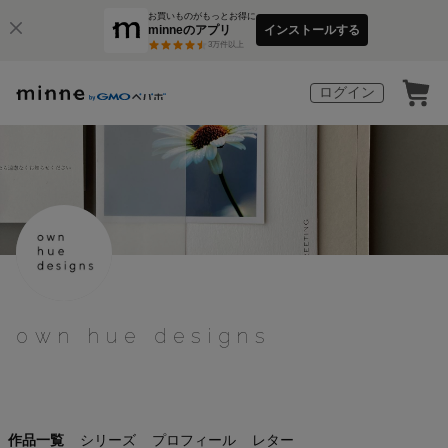
お買いものがもっとお得に
minneのアプリ
インストールする
3
万件以上
ログイン
own hue designs
作品一覧
シリーズ
プロフィール
レター