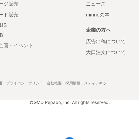
ージ販売
ニュース
ード販売
minneの本
LUS
企業の方へ
AB
広告出稿について
企画・イベント
大口注文について
用
プライバシーポリシー
会社概要
採用情報
メディアキット
©GMO Pepabo, Inc. All rights reserved.