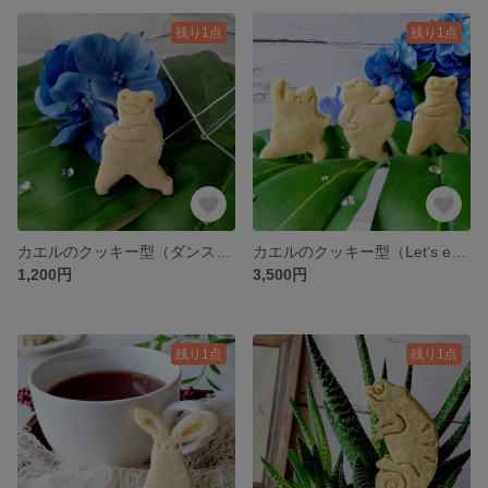
残り1点
残り1点
カエルのクッキー型（ダンスに夢中)(24-A) お菓子作り 製菓用 抜き型 型抜きクッキー型
カエルのクッキー型（Let‘s enjoy dancing!)(24) お菓子作り 製菓用 抜き型 型抜きクッキー型
1,200円
3,500円
残り1点
残り1点