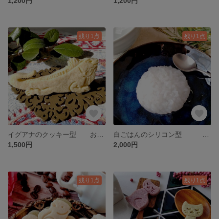
1,200円
1,200円
残り1点
残り1点
イグアナのクッキー型 お菓子作り 製菓用 抜き型 型抜きクッキー型
白ごはんのシリコン型 介護食作り ムース食作り シリコンモールド
1,500円
2,000円
残り1点
残り1点