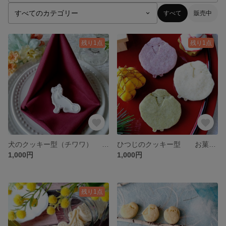
すべて
販売中
残り1点
残り1点
犬のクッキー型（チワワ） お菓子作り 製菓用 抜き型 型抜きクッキー型
ひつじのクッキー型 お菓子作り 製菓用 抜き型 型抜きクッキー型
1,000円
1,000円
残り1点