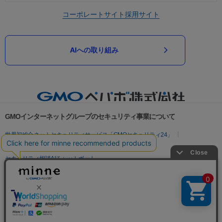
コーポレートサイト
採用サイト
AIへの取り組み
GMOインターネットグループのセキュリティ事業について
世界初総合ネットセキュリティサービス「GMOセキュリティ24」
パスワード漏洩診断
Webサイトリスク診断
セキュリティ相談AIチャットボット
実在証明・盗聴対策
サイバー攻撃対策（GMOサイバーセキュリティ byイエラエ）
サイバー攻撃対策（GMO Flatt Security）
なりすまし対策
セキュリティ事業の軌跡