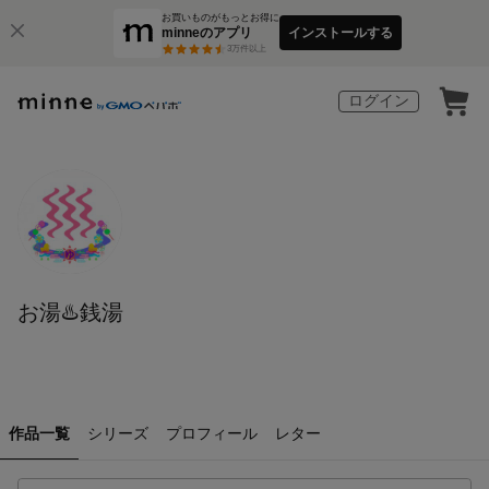
お買いものがもっとお得に
minneのアプリ
インストールする
3
万件以上
ログイン
お湯♨️銭湯
作品一覧
シリーズ
プロフィール
レター