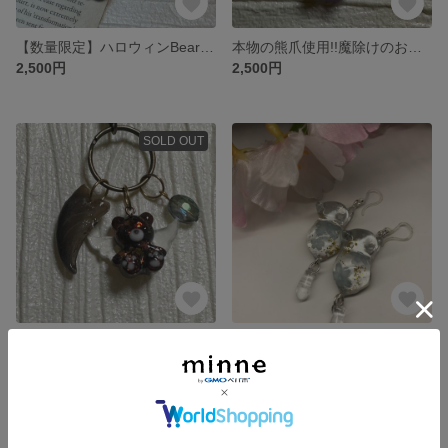
【数量限定】ハロウィンBear Bone キーホルダー
本物の熊爪使用!!魔除けのお守りストラップ☆羽根くま/ピンク/夜空
2,500円
2,500円
SOLD OUT
本物の熊爪使用‼️羽根つきくまちゃんチャーム 茶クマ/ホログラム
しっぽフリフリ 揺れる桜ねこちゃん ブルー
2,500円
1,200円