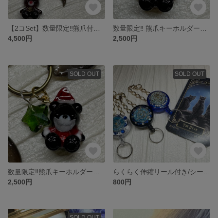
【2コSet】数量限定‼️熊爪付きキーホルダーX'masVer.
数量限定‼️ 熊爪キーホルダー X'mas トナカイくま
4,500円
2,500円
SOLD OUT
SOLD OUT
数量限定‼️熊爪キーホルダー X'mas サンタくま
らくらく伸縮リール付き/シーリングスタンプチェーンキーホルダー/ホワイト
2,500円
800円
SOLD OUT