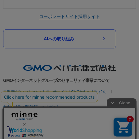
コーポレートサイト
採用サイト
AIへの取り組み
GMOインターネットグループのセキュリティ事業について
世界初総合ネットセキュリティサービス「GMOセキュリティ24」
パスワード漏洩診断
Webサイトリスク診断
セキュリティ相談AIチャットボット
実在証明・盗聴対策
サイバー攻撃対策（GMOサイバーセキュリティ byイエラエ）
サイバー攻撃対策（GMO Flatt Security）
なりすまし対策
セキュリティ事業の軌跡