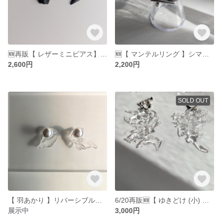
🆕再販【 レザーミニピアス】ピアス ブラック 黒 レザー 本革 レザーピアス
🆕【 マンテルリング 】シマーラインチェーン リング サージカルステンレス メンズ レディース
2,600円
2,200円
SOLD OUT
【 羽あかり 】リバーシブルピアス イヤリング クリア レジン 氷 透明
6/20再販🆕【 ゆきどけ (小) 】ピアス イヤリング クリア レジン 氷 透明
展示中
3,000円