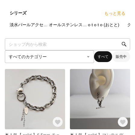
シリーズ
もっと見る
13
点
43
点
4
点
淡水パールアクセサリー
オールステンレス(サージカルステンレス)
o t o t o (おとと)
ク
すべて
販売中
︎🌟人気【 solid 】6.5mm チェーン ブレスレット 大 サージカルステンレス マンテル オールステンレス 鎖チェーン ネックレス ペアブレスレット つけっぱなし
︎︎🌟人気︎【 solid 】マンテルデザイン 片耳ピアス 片耳イヤリング ステンレス シルバー サージカルステンレス アシンメトリー つけっぱなし メンズ レディース