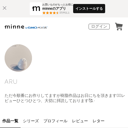
お買いものがもっとお得に
minneのアプリ
インストールする
3
万件以上
ログイン
ARU
ただ今順番にお作りしてますが樹脂作品はお日にちを頂きます🙇‍♂️レ
ビューひとつひとつ、大切に拝読しております🥰.·
作品一覧
シリーズ
プロフィール
レビュー
レター