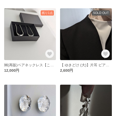
残り1点
SOLD OUT
🆕(再販)ペアネックレス【こおりの月浮かぶネックレス】氷 ショート ロング 透明 三日月 月 ラリエット シルバー ネックレス アクセサリー サージカルステンレス Y字ネックレス ペアアクセサ
【 ゆきどけ (大)】片耳 ピアス イヤリング クリア 雪 氷
12,000円
2,600円