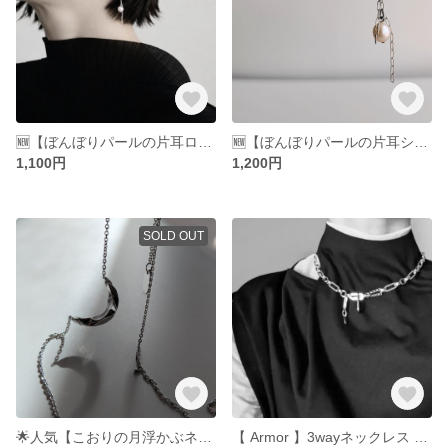
🆕【ぼんぼりパールの片耳ロングピアス】イヤリング パール サージカルステンレス
🆕【ぼんぼりパールの片耳ショートピアス】イヤリング パール サージカルステンレス
1,100円
1,200円
SOLD OUT
🌟人気【こおりの月浮かぶネックレス】特集掲載 ショート ロング 氷 透明 三日月 月 ラリエット シルバー ネックレス アクセサリー サージカルステンレス Y字ネックレス つけ
【 Armor 】3wayネックレス サージカルステンレス マンテル オールステンレス チェーン