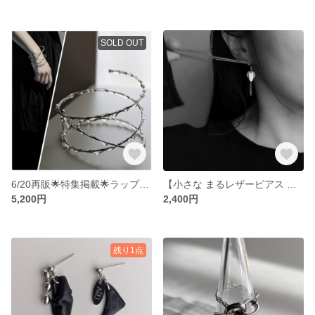
SOLD OUT
6/20再販🌟特集掲載🌟ラップブレスレット 【滴る】(3連) /バングル /クリア/シルバー レジン 氷 透明
【小さな まるレザーピアス 】 ホワイトレザー アシンメトリー
5,200円
2,400円
残り1点