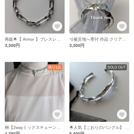
再販🌟【 Armor 】ブレスレット 大 サージカルステンレス マンテル オールステンレス チェーン ペアブレスレット つけっぱなし
🫧被災地へ寄付 作品 クリアリング
3,300円
3,300円
残り1点
SOLD OUT
🆕【2wayミックスチェーンネックレス 】 コーン サージカルステンレス ネックレス
🌟人気【こおりのバングル】 クリアバングル レジン 氷 クリア シルバー 透明 ペアバングル うるうる アームカフ
4,290円
5,400円