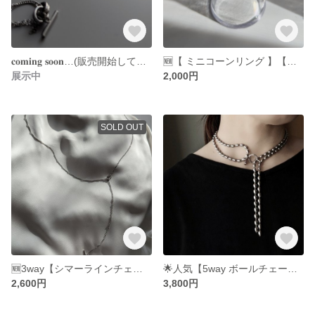
𝐜𝐨𝐦𝐢𝐧𝐠 𝐬𝐨𝐨𝐧…(販売開始しております！)
🆕【 ミニコーンリング 】【mikazukiリング】シマーラインチェーン リング チェーン サージカルステンレス オールステンレス メンズ レディース
展示中
2,000円
SOLD OUT
🆕3way【シマーラインチェーン ロングネックレス】サージカルステンレス 316 オールステンレス Y字ネックレス つけっぱなし
︎🌟人気︎【5way ボールチェーンネックレス (ロング)】 サージカルステンレス オールステンレス ネックレス チョーカー つけっぱなし
2,600円
3,800円