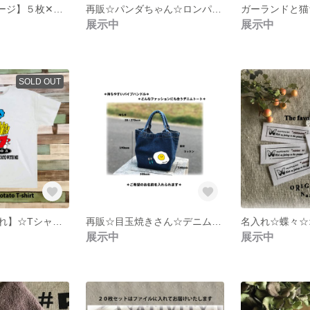
【M様 専用ページ】５枚✕３セット 名入れオリジナルタグ
再販☆パンダちゃん☆ロンパース☆名入れ可
展示中
展示中
SOLD OUT
再々販☆【名入れ】☆Tシャツ☆キッズから大人まで☆110から2L☆
再販☆目玉焼きさん☆デニムトート
展示中
展示中