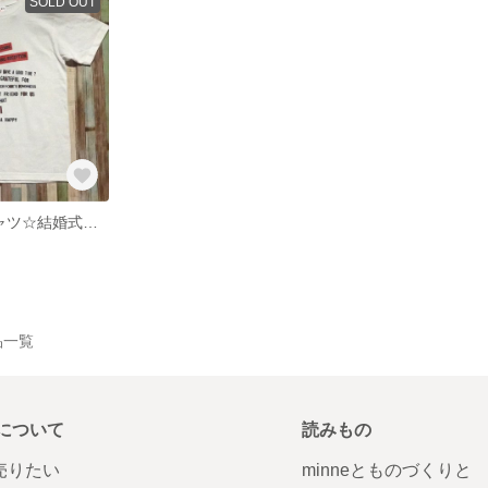
SOLD OUT
【名入れ】Tシャツ☆結婚式引出物☆
作品一覧
について
読みもの
で売りたい
minneとものづくりと