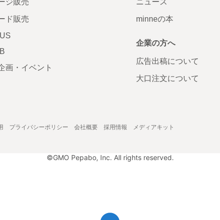
ージ販売
ニュース
ード販売
minneの本
LUS
企業の方へ
AB
広告出稿について
企画・イベント
大口注文について
用
プライバシーポリシー
会社概要
採用情報
メディアキット
©GMO Pepabo, Inc. All rights reserved.