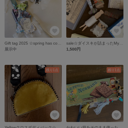
Gift tag 2025 ☆spring has come
sale☆ダイスキが詰まったMy favorite box☆ソーイングボックスset☆
展示中
1,500円
残り1点
残り1点
Yellowクロスボディバック☆サコッシュ☆
かわいい箱をそのまま使ったジャーナル☆LE PETIT NORMAND