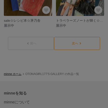
sale☆レシピ本☆茅乃舎
トラベラーズノートが輝く☆クロージャー3本セット
展示中
展示中
前へ
次へ
minne ホーム
OTONAGIRL177'S GALLERY の作品一覧
minneを知る
minneについて