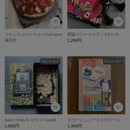
ジャンクジャーナル☆fruit tarut
再販☆ニードルブック2☆ガール
展示中
1,200円
SOLD OUT
SOLD OUT
sale☆holts & ユウコ☆world ソーイングボックス
コラージュノート☆クロージャー付き☆Myトラベラーズノート
1,500円
1,300円