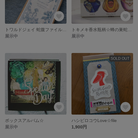
トワルドジェイ 蛇腹ファイル☆両面収納
トキメキ香水瓶柄☆蜂の巣蛇腹ファイル☆お薬ケース
展示中
展示中
SOLD OUT
ボックスアルバム☆
ハシビロコウLove☆file
展示中
1,900円