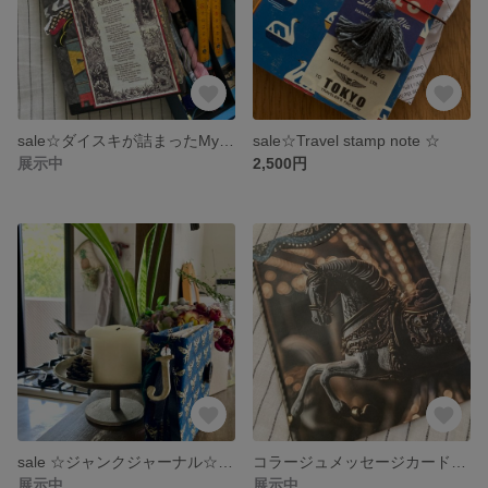
sale☆ダイスキが詰まったMy favorite Box2☆刺繍糸＆専用Box付き
sale☆Travel stamp note ☆
展示中
2,500円
sale ☆ジャンクジャーナル☆Bee’s file
コラージュメッセージカード☆天使が舞い降りる夜
展示中
展示中