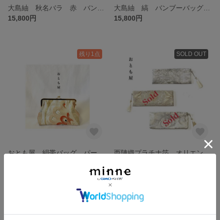
大島紬 秋名バラ 赤 バンブーバッグ 和装バッグ 着物 和装小物 浴衣 一点もの 和雑貨 SDGs
大島紬 縞 バンブーバッグ 和装バッグ 着物 和装小物 浴衣 一点もの 和雑貨 SDGs
15,800円
15,800円
残り1点
SOLD OUT
おとも屋 絹帯バッグ パーティーバッグ 孔雀 ハート 金 赤 アヴァンギャルド 和 モダン 和装着物 日本文化 伝統 華
西陣織プラチナ箔 オリエント更紗 クラッチバッグ 一点もの シルバー パーティーバッグ 和装バッグ 着物バッグ 結婚式 成人式
24,000円
7,500円
SOLD OUT
SOLD OUT