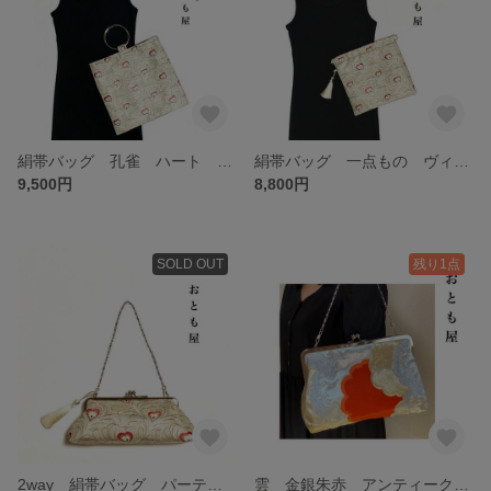
絹帯バッグ 孔雀 ハート 金 赤 アヴァンギャルド 和バッグ パーティーバッグ 一点者
絹帯バッグ 一点もの ヴィンテージ 孔雀 ハート 金 赤 アヴァンギャルド 和 モダン 和装着物 日本文化 伝統 華
9,500円
8,800円
SOLD OUT
残り1点
2way 絹帯バッグ パーティーバッグ ヴィンテージ 孔雀 ハート 金 赤 アヴァンギャルド 和 モダン 和装着物 日本文化 伝統 華
雲 金銀朱赤 アンティーク絹帯 2wayがま口 ゴールド クラッチバッグ チェーンつき がま口 結婚式 成人式 パーティー