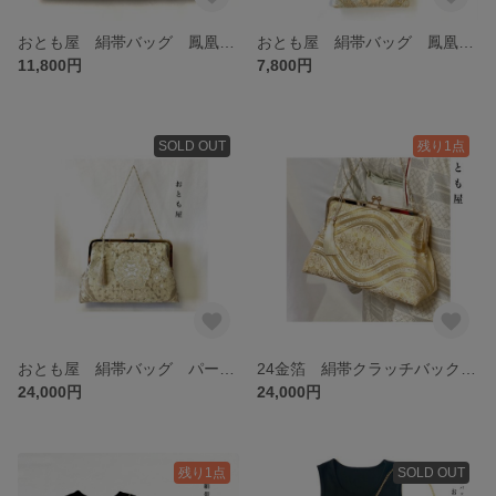
おとも屋 絹帯バッグ 鳳凰 ゴールドピンク がま口クラッチバッグ パーティー 成人式 結婚式 入学卒業 和文化 和服和装 着物 ドレス シルク 華
おとも屋 絹帯バッグ 鳳凰 ゴールドピンク がま口クラッチバッグ パーティー 成人式 結婚式 入学卒業 和文化 和服和装 着物 ドレス スマホポーチ
11,800円
7,800円
SOLD OUT
残り1点
おとも屋 絹帯バッグ パーティーバッグ シルバー 文様 和 モダン 和装着物 日本文化 伝統
24金箔 絹帯クラッチバック ゴールド ガマ口 2way タッセル、チェーン付き 和モダン 結婚式 成人式 入学式 卒業式 絹 シルク 日本文化
24,000円
24,000円
残り1点
SOLD OUT