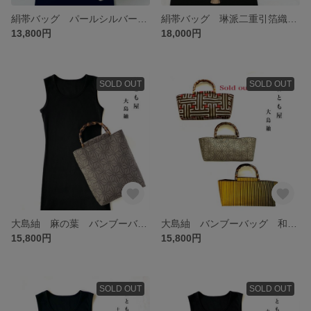
絹帯バッグ パールシルバー 刺繍 パーティーバッグ 牡丹 亀甲 和装バッグ 着物バッグ 結婚式 成人式 入学式
絹帯バッグ 琳派二重引箔織 ゴールド×シルバー 花鹿 和装バッグ 着物バッグ 結婚式 成人式 入学式
13,800円
18,000円
SOLD OUT
SOLD OUT
大島紬 麻の葉 バンブーバッグ 和装バッグ 着物 和装小物 浴衣 一点もの 和雑貨 SDGs
大島紬 バンブーバッグ 和装バッグ 着物 和装小物 浴衣 一点もの 和雑貨 SDGs
15,800円
15,800円
SOLD OUT
SOLD OUT