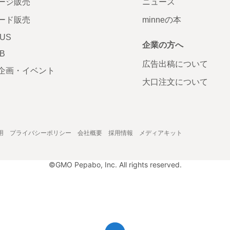
ージ販売
ニュース
ード販売
minneの本
LUS
企業の方へ
AB
広告出稿について
企画・イベント
大口注文について
用
プライバシーポリシー
会社概要
採用情報
メディアキット
©GMO Pepabo, Inc. All rights reserved.