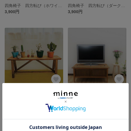
四角椅子 四方転び（ホワイト）
四角椅子 四方転び（ダークブラウン）
3,900円
3,900円
ベンチ（長椅子）
テレビ台
展示中
展示中