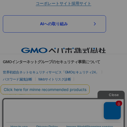
コーポレートサイト
採用サイト
AIへの取り組み
GMOインターネットグループのセキュリティ事業について
世界初総合ネットセキュリティサービス「GMOセキュリティ24」
パスワード漏洩診断
Webサイトリスク診断
セキュリティ相談AIチャットボット
実在証明・盗聴対策
サイバー攻撃対策（GMOサイバーセキュリティ byイエラエ）
サイバー攻撃対策（GMO Flatt Security）
なりすまし対策
セキュリティ事業の軌跡