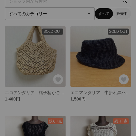
すべて
販売中
SOLD OUT
SOLD OUT
エコアンダリア 格子柄かごバック
エコアンダリア 中折れ黒ハット 大人用
1,400円
1,500円
残り1点
残り1点