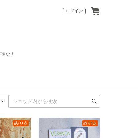
ログイン
下さい！
残り1点
残り1点