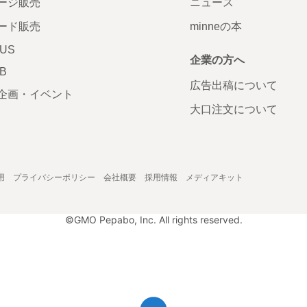
ージ販売
ニュース
ード販売
minneの本
LUS
企業の方へ
AB
広告出稿について
企画・イベント
大口注文について
用
プライバシーポリシー
会社概要
採用情報
メディアキット
©GMO Pepabo, Inc. All rights reserved.