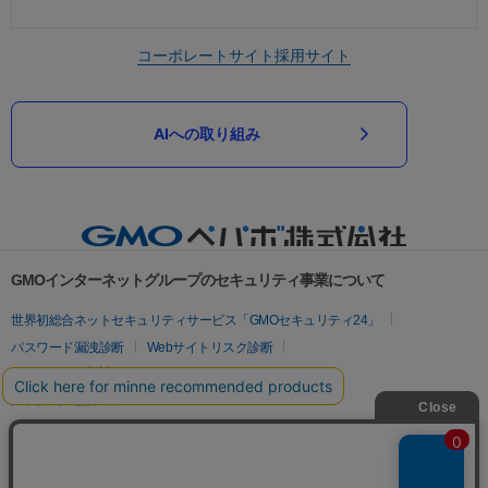
コーポレートサイト
採用サイト
AIへの取り組み
GMOインターネットグループのセキュリティ事業について
世界初総合ネットセキュリティサービス「GMOセキュリティ24」
パスワード漏洩診断
Webサイトリスク診断
セキュリティ相談AIチャットボット
実在証明・盗聴対策
サイバー攻撃対策（GMOサイバーセキュリティ byイエラエ）
サイバー攻撃対策（GMO Flatt Security）
なりすまし対策
セキュリティ事業の軌跡