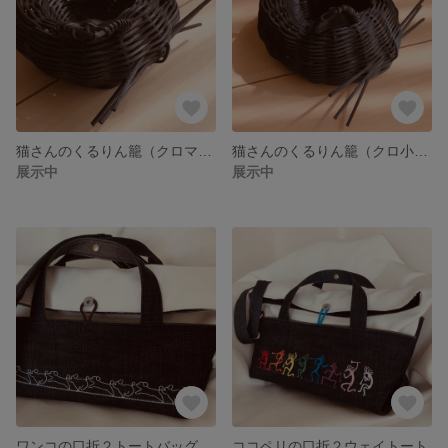
猫さんのくるりん籠（クロマル）
猫さんのくるりん籠（クロ小判 尻上がり）
展示中
展示中
ワンコの口折２トートバッグ
ココペリの口折２ウェイトート