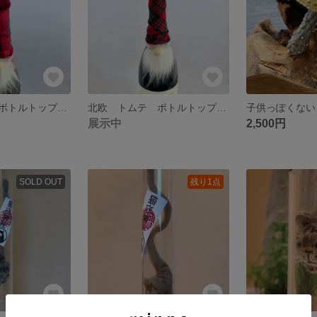
北欧 トムテ ボトルトップ （赤x黒x緑 大格子柄 ネル地B）
北欧 トムテ ボトルトップ （赤x黒x緑 タータンチェック ネル地A）
展示中
2,500円
SOLD OUT
残り1点