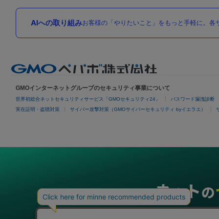
AIへの取り組み
お客様の「やりたいこと」をもっと手軽に。各サ
GMOインターネットグループのセキュリティ事業について
世界初総合ネットセキュリティサービス「GMOセキュリティ24」
パスワード漏洩診断
実在証明・盗聴対策
サイバー攻撃対策（GMOサイバーセキュリティ byイエラエ）