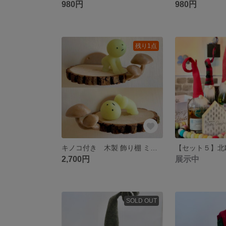
980円
980円
残り1点
キノコ付き 木製 飾り棚 ミニ 〜左右セット〜
2,700円
展示中
SOLD OUT