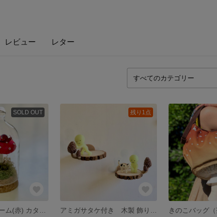
レビュー
レター
SOLD OUT
残り1点
キノコのミニドーム(赤) カタツムリ付き
アミガサタケ付き 木製 飾り棚 ミニ 〜左右セット〜
きのこバッグ（