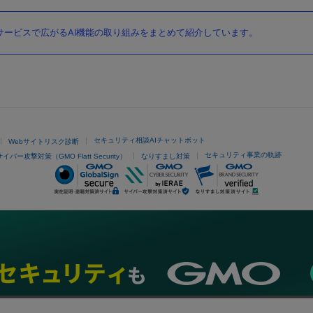
ービスで広がるAI機能の取り組みをまとめて紹介しています。
セキュリティ相談AIチャットボット
Webサイトリスク診断
セキュリティ事業の軌跡
サイバー攻撃対策（GMO Flatt Security）
なりすまし対策