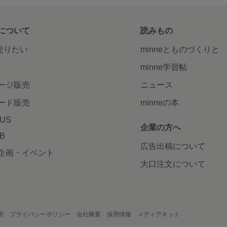
について
読みもの
で売りたい
minneとものづくりと
minne学習帖
ージ販売
ニュース
ード販売
minneの本
LUS
企業の方へ
AB
広告出稿について
企画・イベント
大口注文について
用
プライバシーポリシー
会社概要
採用情報
メディアキット