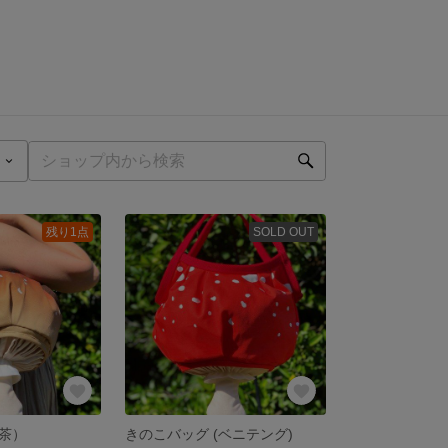
残り1点
SOLD OUT
茶）
きのこバッグ (ベニテング)