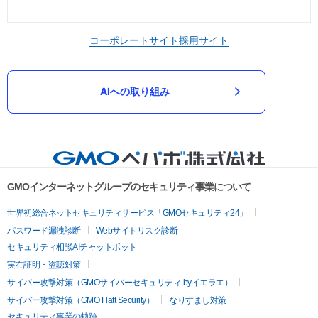
コーポレートサイト
採用サイト
AIへの取り組み
GMOインターネットグループのセキュリティ事業について
世界初総合ネットセキュリティサービス「GMOセキュリティ24」
パスワード漏洩診断
Webサイトリスク診断
セキュリティ相談AIチャットボット
実在証明・盗聴対策
サイバー攻撃対策（GMOサイバーセキュリティ byイエラエ）
サイバー攻撃対策（GMO Flatt Security）
なりすまし対策
セキュリティ事業の軌跡