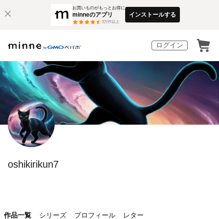
お買いものがもっとお得に
minneのアプリ
インストールする
3
万件以上
ログイン
oshikirikun7
作品一覧
シリーズ
プロフィール
レター