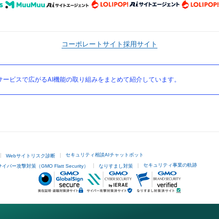
コーポレートサイト
採用サイト
ービスで広がるAI機能の取り組みをまとめて紹介しています。
セキュリティ相談AIチャットボット
Webサイトリスク診断
セキュリティ事業の軌跡
サイバー攻撃対策（GMO Flatt Security）
なりすまし対策