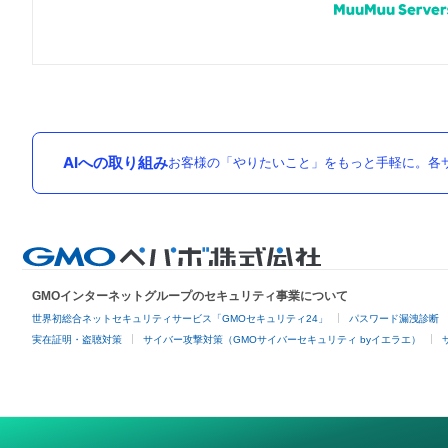
AIへの取り組み
お客様の「やりたいこと」をもっと手軽に。各サ
GMOインターネットグループのセキュリティ事業について
世界初総合ネットセキュリティサービス「GMOセキュリティ24」
パスワード漏洩診断
実在証明・盗聴対策
サイバー攻撃対策（GMOサイバーセキュリティ byイエラエ）