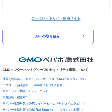
コーポレートサイト
採用サイト
AIへの取り組み
GMOインターネットグループのセキュリティ事業について
世界初総合ネットセキュリティサービス「GMOセキュリティ24」
パスワード漏洩診断
Webサイトリスク診断
セキュリティ相談AIチャットボット
実在証明・盗聴対策
サイバー攻撃対策（GMOサイバーセキュリティ byイエラエ）
サイバー攻撃対策（GMO Flatt Security）
なりすまし対策