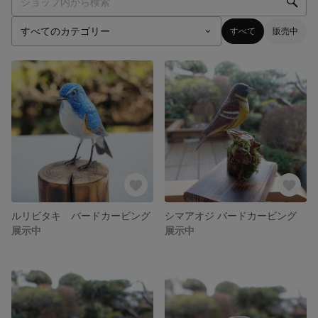
すべて
販売中
ルリビタキ バードカービング
シマアオジ バードカービング
展示中
展示中