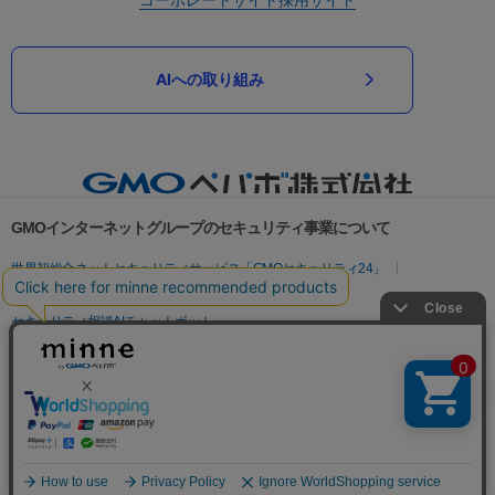
AIへの取り組み
GMOインターネットグループのセキュリティ事業について
世界初総合ネットセキュリティサービス「GMOセキュリティ24」
パスワード漏洩診断
Webサイトリスク診断
セキュリティ相談AIチャットボット
実在証明・盗聴対策
サイバー攻撃対策（GMOサイバーセキュリティ byイエラエ）
サイバー攻撃対策（GMO Flatt Security）
なりすまし対策
セキュリティ事業の軌跡