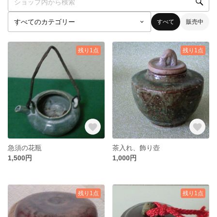
すべて
販売中
残り1点
残り1点
急須の花瓶
茶入れ、飾り壺
1,500円
1,000円
残り1点
残り1点