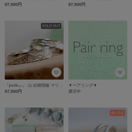
97,500円
97,500円
SOLD OUT
『pe𐋎k︽』 山 結婚指輪 マリッジリング ウェディング ペアリング 2本セット (プラチナ or ゴールド)( 光沢 ＆ ナチュラルマット) 登山 ブライダル 結婚指輪のオーロ
▼ペアリング▼
97,500円
展示中
残り1点