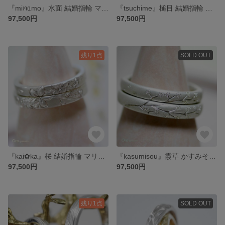
『miꪀᥲmo』水面 結婚指輪 マリッジリング ペアリング 2本セット (プラチナ or ゴールド)( 光沢仕上げ ) 海 結婚指輪のオーロ
『tsuchime』槌目 結婚指輪 マリッジリング ペアリング 2本セット ( プラチナ or ゴールド )( ナチュラルマット仕上げ ) 結婚指輪のオーロ
97,500円
97,500円
残り1点
SOLD OUT
『kai✿ka』桜 結婚指輪 マリッジリング ペアリング 2本セット (プラチナ or ゴールド)( 模様光沢 ＆ベースつや消しマット) 結婚指輪のオーロ
『kasumisou』霞草 かすみそう 結婚指輪 マリッジリング ペアリング 2本セット (プラチナ or ゴールド)( ナチュラルな光沢仕上げ ) 結婚指輪のオーロ
97,500円
97,500円
残り1点
SOLD OUT