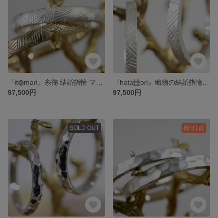
『Ꭵt◍maɾᎥ』糸鞠 結婚指輪 マリッジリング ウェディング ペアリング 2本セット (プラチナ or ゴールド)( 光沢 or ナチュラルマット) 結婚指輪のオーロ
『hata▦oɾᎥ』織物の結婚指輪 マリッジリング ウェディング ペアリング 2本セット (プラチナ950 or ゴールド )( つや消しマット) 結婚指輪のオーロ
97,500円
97,500円
SOLD OUT
残り1点