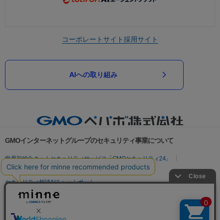
コーポレートサイト
採用サイト
AIへの取り組み
GMOインターネットグループのセキュリティ事業について
世界初総合ネットセキュリティサービス「GMOセキュリティ24」
パスワード漏洩診断
Webサイトリスク診断
セキュリティ相談AIチャットボット
実在証明・盗聴対策
サイバー攻撃対策（GMOサイバーセキュリティ byイエラエ）
サイバー攻撃対策（GMO Flatt Security）
なりすまし対策