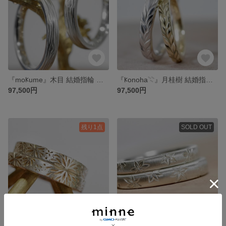
『mo𐊋ume』木目 結婚指輪 マリッジリング ペアリング 2本セット (プラチナ or ゴールド)( ナチュラルな光沢仕上げ ) 結婚指輪のオーロ
『𐊋onoha𓇢』月桂樹 結婚指輪 マリッジリング ペアリング 2本セット (プラチナ or ゴールド )( 光沢仕上げ ) 植物 結婚指輪のオーロ
97,500円
97,500円
残り1点
SOLD OUT