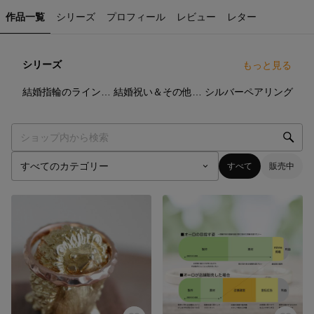
作品一覧
シリーズ
プロフィール
レビュー
レター
シリーズ
もっと見る
35
点
11
点
21
点
結婚指輪のラインナップ（スタンダートオーダー）
結婚祝い＆その他ペア以外のアイテム
シルバーペアリング
すべて
販売中