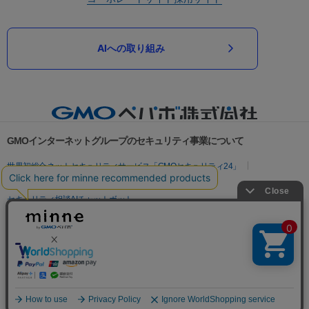
AIへの取り組み
GMOインターネットグループのセキュリティ事業について
世界初総合ネットセキュリティサービス「GMOセキュリティ24」
パスワード漏洩診断
Webサイトリスク診断
セキュリティ相談AIチャットボット
実在証明・盗聴対策
サイバー攻撃対策（GMOサイバーセキュリティ byイエラエ）
サイバー攻撃対策（GMO Flatt Security）
なりすまし対策
セキュリティ事業の軌跡