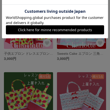
残り1点
残り1点
子供エプロン ドレスエプロン 三角巾 エプロン入れ 3点セット 苺 いちご 水玉 ドット 赤白 リボン エプロン
Sweets Cake エプロン 三角巾 エプロン入れ 3点セット スウィーツ ケーキ りぼん ギンガムチェック レース リボン ミント
3,000円
3,000円
残り1点
残り1点