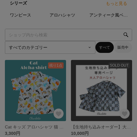
シリーズ
もっと見る
8
点
5
点
4
点
ワンピース
アロハシャツ
アンティーク風ベビー着物
すべて
販売中
残り1点
SOLD OUT
Cat キッズ アロハシャツ 猫 カラフル はちわれ 三毛猫 アメリカンレトロ
【生地持ち込みオーダー】大人アロハシャツ
3,300円
10,000円