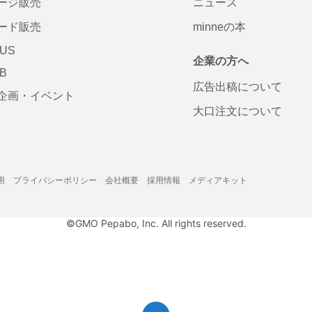
ージ販売
ニュース
ード販売
minneの本
LUS
企業の方へ
AB
広告出稿について
企画・イベント
大口注文について
用
プライバシーポリシー
会社概要
採用情報
メディアキット
©GMO Pepabo, Inc. All rights reserved.