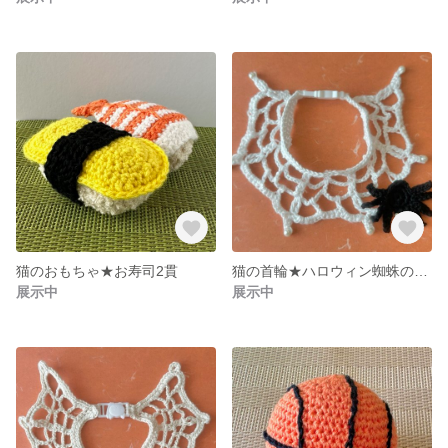
猫のおもちゃ★お寿司2貫
猫の首輪★ハロウィン蜘蛛の巣②
展示中
展示中