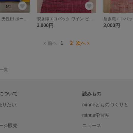
格安 シルク古裂 男性用 ポーチ（信玄袋) ZAK106A&B プレゼント
裂き織エコバック ワイン ビッグサイズ 何でも入る 丈夫でおしゃれ プレゼント
3,000円
3,000円
前へ
1
2
次へ
品一覧
について
読みもの
で売りたい
minneとものづくりと
minne学習帖
ージ販売
ニュース