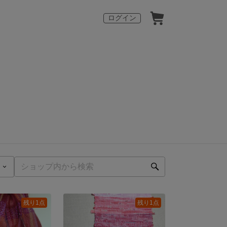
ログイン
残り1点
残り1点