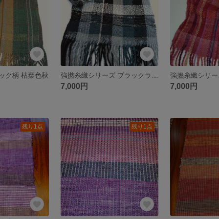
ック柄 枯葉色秋
強撚糸織シリーズ ブラックラメ、グレーラメ
7,000円
7,000円
残り1点
残り1点