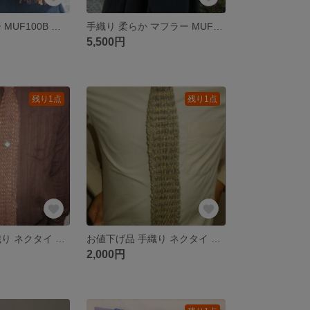
手織り マフラー MUF100B シルクウール チェック 男女共用 茶系 プレゼント
手織り 柔らか マフラー MUF113A カシミア イエロー系 ウール 手絣
5,500円
残り1点
残り1点
お値下げ品 手織り ネクタイ NEC106A シルクウール 茶系 プレゼント メンズ
お値下げ品 手織り ネクタイ NEC107Aシ ルク ウール メンズ グレー系 プレゼント
2,000円