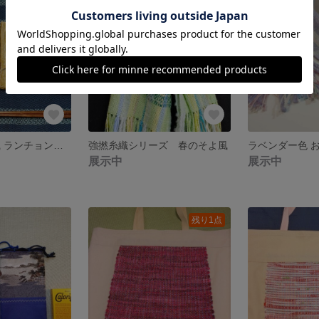
本藍染め 模様織 ランチョンマット MAT204
強撚糸織シリーズ 春のそよ風
展示中
展示中
残り1点