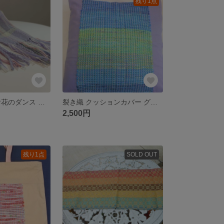
残り1点
ラベンダー色 お花のダンス 手織り プチマフラー MUF109C シルクウール ファンシーヤーン ラメ糸 プレゼント
裂き織 クッションカバー グリーン シルク グレーコットン生地（淡) シック 個性的 インテリア雑貨
2,500円
残り1点
SOLD OUT