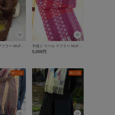
手織り 手紡ぎ マフラー MUF101C 草木染め フエルティング あったか 茶色 男女兼用 プレゼント
手織り ウール マフラー MUF131A 赤紫 模様織り 防寒 プレゼント
5,000円
残り1点
残り1点