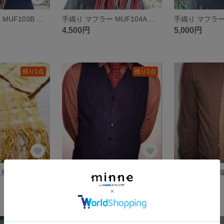
手織 りマフラー MUF103B ウール 男女共用 茶系 縦ストライプ プレゼント
手織り マフラー MUF104A ウール 臙脂系 男女共用 チェック プレゼント
4,500円
5,000円
残り1点
残り1点
手織り ベージュ系 マフラー MUF103A 手染め 男女共用 強撚糸 シルク キッドモヘア アンゴラ プレゼント
お値下げ品 手織り ネクタイ NEC105A メンズ 茶系 シルクツイード プレゼント
2,000円
2,000円