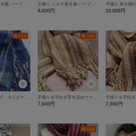
手織り シルク裂き織 パープル テーブルセンター 小
手織り シルク裂き織 パープル マット 大
9,000円
10,000円
残り1点
残り1点
強撚糸織シリーズ ネイビーブルー
手織り＆手紡ぎ草木染めウールマフラー 秋の森シリーズ1
7,000円
7,000円
残り1点