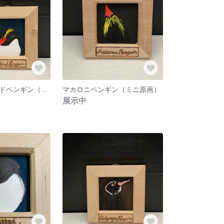
フィヨルドランドペンギン（ミニ原画）
マカロニペンギン（ミニ原画）
展示中