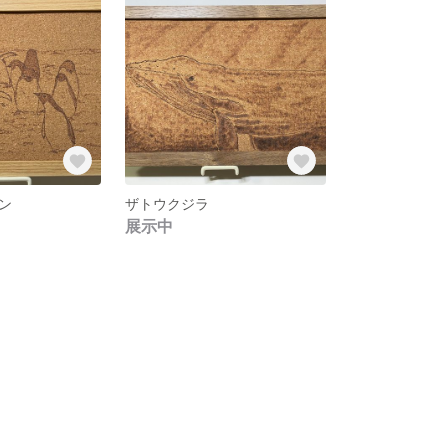
ン
ザトウクジラ
展示中