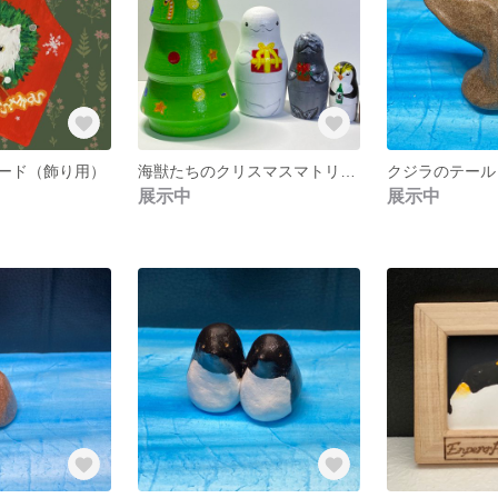
ード（飾り用）
海獣たちのクリスマスマトリョーシカ
クジラのテール
展示中
展示中