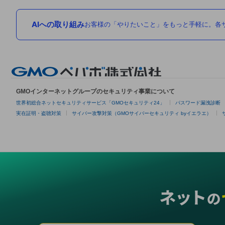
AIへの取り組み
お客様の「やりたいこと」をもっと手軽に。各サ
GMOインターネットグループのセキュリティ事業について
世界初総合ネットセキュリティサービス「GMOセキュリティ24」
パスワード漏洩診断
実在証明・盗聴対策
サイバー攻撃対策（GMOサイバーセキュリティ byイエラエ）