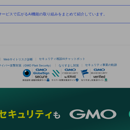
ービスで広がるAI機能の取り組みをまとめて紹介しています。
セキュリティ相談AIチャットボット
Webサイトリスク診断
セキュリティ事業の軌跡
サイバー攻撃対策（GMO Flatt Security）
なりすまし対策