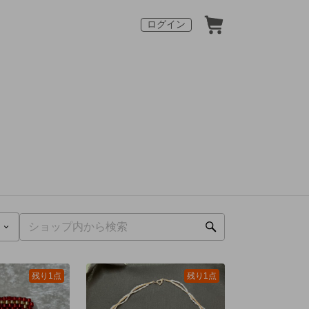
ログイン
残り1点
残り1点