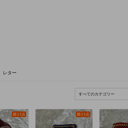
レター
残り1点
残り1点