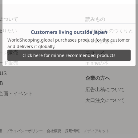
について
読みもの
で売りたい
minneとものづくりと
minne学習帖
ージ販売
ニュース
ード販売
minneの本
LUS
企業の方へ
AB
広告出稿について
企画・イベント
大口注文について
用
プライバシーポリシー
会社概要
採用情報
メディアキット